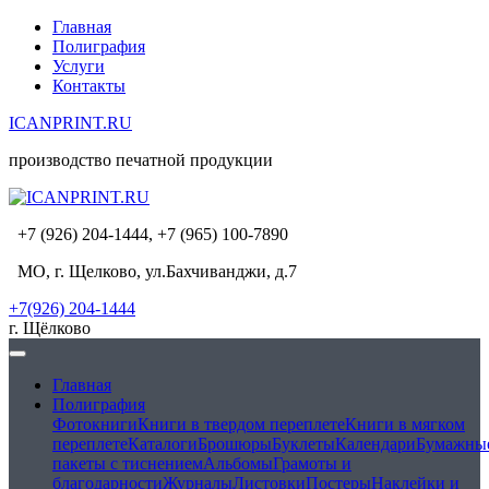
Главная
Полиграфия
Услуги
Контакты
ICANPRINT.RU
производство печатной продукции
+7 (926) 204-1444, +7 (965) 100-7890
МО, г. Щелково, ул.Бахчиванджи, д.7
+7(926) 204-1444
г. Щёлково
Главная
Полиграфия
Фотокниги
Книги в твердом переплете
Книги в мягком
переплете
Каталоги
Брошюры
Буклеты
Календари
Бумажны
пакеты с тиснением
Альбомы
Грамоты и
благодарности
Журналы
Листовки
Постеры
Наклейки и