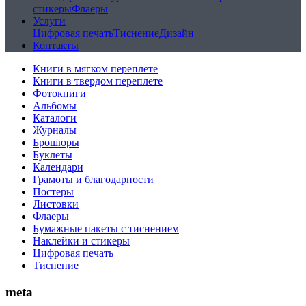
стикеры
Флаеры
Услуги
Цифровая печать
Тиснение
Дизайн
Контакты
Книги в мягком переплете
Книги в твердом переплете
Фотокниги
Альбомы
Каталоги
Журналы
Брошюры
Буклеты
Календари
Грамоты и благодарности
Постеры
Листовки
Флаеры
Бумажные пакеты с тиснением
Наклейки и стикеры
Цифровая печать
Тиснение
meta